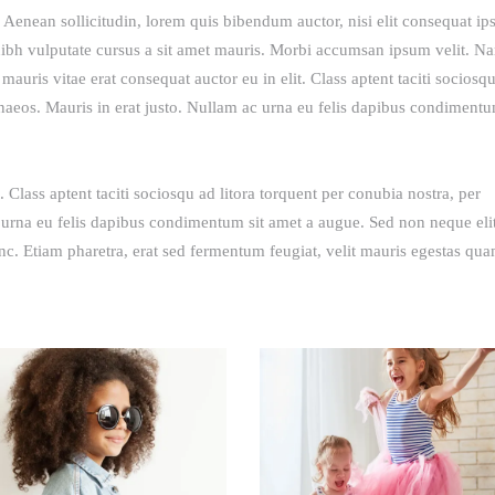
 Aenean sollicitudin, lorem quis bibendum auctor, nisi elit consequat i
t nibh vulputate cursus a sit amet mauris. Morbi accumsan ipsum velit. N
mauris vitae erat consequat auctor eu in elit. Class aptent taciti sociosq
naeos. Mauris in erat justo. Nullam ac urna eu felis dapibus condimentu
. Class aptent taciti sociosqu ad litora torquent per conubia nostra, per
 urna eu felis dapibus condimentum sit amet a augue. Sed non neque eli
. Etiam pharetra, erat sed fermentum feugiat, velit mauris egestas qua