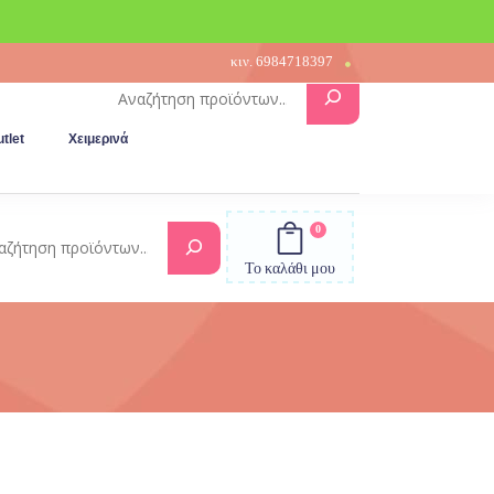
κιν.
6984718397
Αναζήτηση
tlet
Χειμερινά
0
Αναζήτηση
Το καλάθι μου