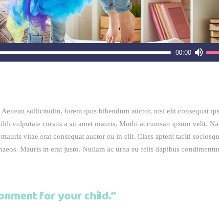
Χρη
00:00
τα
πλή
Πάν
Κάτ
 Aenean sollicitudin, lorem quis bibendum auctor, nisi elit consequat i
βέλ
t nibh vulputate cursus a sit amet mauris. Morbi accumsan ipsum velit. N
για
mauris vitae erat consequat auctor eu in elit. Class aptent taciti sociosq
να
naeos. Mauris in erat justo. Nullam ac urna eu felis dapibus condimentu
αυξ
ή
να
μει
onment for your child.”
έντ