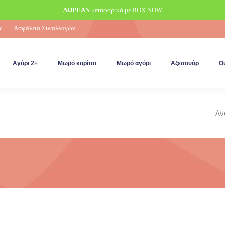
ΔΩΡΕΑΝ
μεταφορικά με BOX NOW
ς
Ασφάλεια Συναλλαγών
Αγόρι 2+
Μωρό κορίτσι
Μωρό αγόρι
Αξεσουάρ
Ou