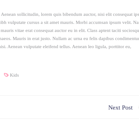
 Aenean sollicitudin, lorem quis bibendum auctor, nisi elit consequat i
t nibh vulputate cursus a sit amet mauris. Morbi accumsan ipsum velit. N
mauris vitae erat consequat auctor eu in elit. Class aptent taciti sociosq
naeos. Mauris in erat justo. Nullam ac urna eu felis dapibus condimentu
si. Aenean vulputate eleifend tellus. Aenean leo ligula, porttitor eu,
Kids
Next Post