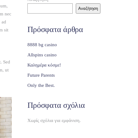
psum,
Αναζήτηση
am nec
u ad
Πρόσφατα άρθρα
m sit
8888 bg casino
Allspins casino
t. Sed
Καλημέρα κόσμε!
m, ut
Future Parents
Only the Best.
Πρόσφατα σχόλια
Χωρίς σχόλια για εμφάνιση.