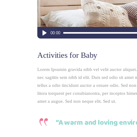
Πρόγραμμα
00:00
Αναπαραγωγής
Ήχου
Activities for Baby
Lorem Ipsumin gravida nibh vel velit auctor aliquet.
nec sagittis sem nibh id elit. Duis sed odio sit ame
tellus a odio tincidunt auctor a ornare odio. Sed non 
litora torquent per conubianostra, per inceptos hime
amet a augue. Sed non neque elit. Sed ut.
“A warm and loving envir