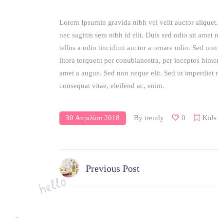
Lorem Ipsumin gravida nibh vel velit auctor aliquet.
nec sagittis sem nibh id elit. Duis sed odio sit ame
tellus a odio tincidunt auctor a ornare odio. Sed non 
litora torquent per conubianostra, per inceptos hime
amet a augue. Sed non neque elit. Sed ut imperdiet ni
consequat vitae, eleifend ac, enim.
30 Απριλίου 2018
By
trendy
0
Kids
Previous Post