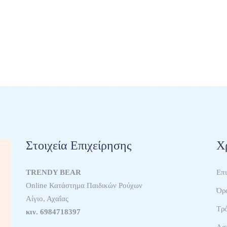
Στοιχεία Επιχείρησης
Χ
TRENDY BEAR
Επ
Online Κατάστημα Παιδικών Ρούχων
Όρο
Αίγιο, Αχαΐας
Τρ
κιν.
6984718397
Ασ