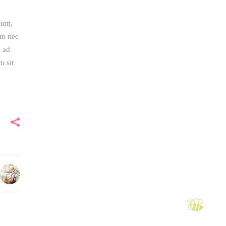
psum,
am nec
u ad
m sit