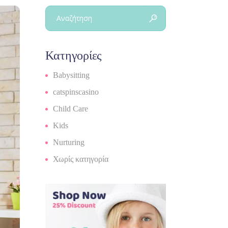
Search
for:
Kατηγορίες
Babysitting
catspinscasino
Child Care
Kids
Nurturing
Χωρίς κατηγορία