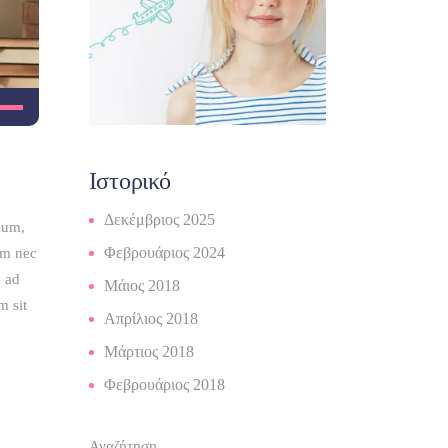
σιμοποιείστε
κτρα
Ιστορικό
ω/
ω
Δεκέμβριος 2025
psum,
ος
Φεβρουάριος 2024
am nec
u ad
Μάιος 2018
m sit
ήσετε
Απρίλιος 2018
Μάρτιος 2018
Φεβρουάριος 2018
ώσετε
αση.
Αναζήτηση