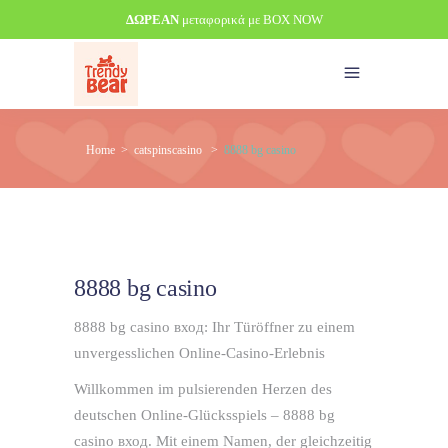
ΔΩΡΕΑΝ
μεταφορικά με BOX NOW
Home
>
catspinscasino
>
8888 bg casino
8888 bg casino
8888 bg casino вход: Ihr Türöffner zu einem
unvergesslichen Online-Casino-Erlebnis
Willkommen im pulsierenden Herzen des
deutschen Online-Glücksspiels – 8888 bg
casino вход. Mit einem Namen, der gleichzeitig