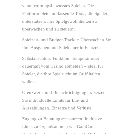
verantwortungsbewusstes Spielen. Die
Plattform bietet umfassende Tools, die Spieler
unterstützen, ihre Spielgewohnheiten zu
überwachen und zu steuern:
Spielzeit- und Budget-Tracker: Überwachen Sie
Ihre Ausgaben und Spieldauer in Echtzeit.
Selbstauschluss-Funktion: Temporär oder
dauerhaft vom Casino abmelden – ideal für
Spieler, die ihre Spielsucht im Griff halten
wollen.
Grenzwerte und Benachrichtigungen: Setzen
Sie individuelle Limits für Ein- und
Auszahlungen, Einsätze und Verluste.
Zugang zu Beratungsressourcen: Inklusive
Links zu Organisationen wie GamCare,