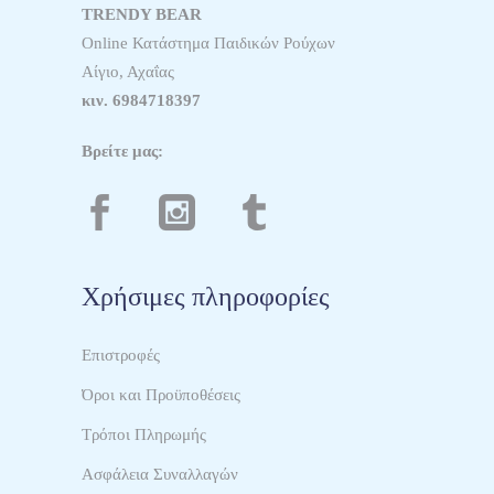
TRENDY BEAR
Online Κατάστημα Παιδικών Ρούχων
Αίγιο, Αχαΐας
κιν.
6984718397
Βρείτε μας:
Χρήσιμες πληροφορίες
Επιστροφές
Όροι και Προϋποθέσεις
Τρόποι Πληρωμής
Ασφάλεια Συναλλαγών