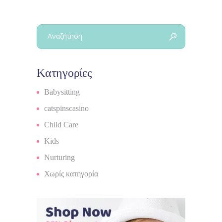
Search
for:
Kατηγορίες
Babysitting
catspinscasino
Child Care
Kids
Nurturing
Χωρίς κατηγορία