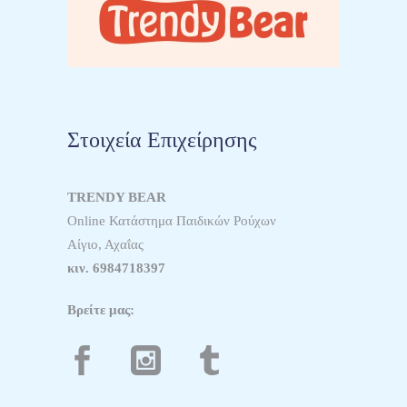
Στοιχεία Επιχείρησης
TRENDY BEAR
Online Κατάστημα Παιδικών Ρούχων
Αίγιο, Αχαΐας
κιν.
6984718397
Βρείτε μας: