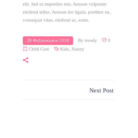
elit. Sed ut imperdiet nisi. Aenean vulputate
eleifend tellus. Aenean leo ligula, porttitor eu,
consequat vitae, eleifend ac, enim.
28 Φεβρουαρίου 2018
By
trendy
0
Child Care
Kids
,
Nanny
Next Post