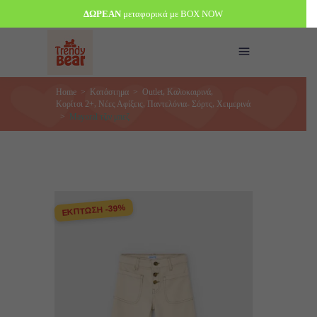
ΔΩΡΕΑΝ
μεταφορικά με BOX NOW
,
,
Home
>
Κατάστημα
>
Outlet
Καλοκαιρινά
,
,
,
Κορίτσι 2+
Νέες Αφίξεις
Παντελόνια- Σόρτς
Χειμερινά
>
Mayoral τζιν μπεζ
ΕΚΠΤΩΣΗ -39%