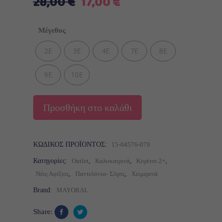
Original
Η
28,00
€
17,00
€
price
τρέχουσα
was:
τιμή
Μέγεθος
28,00 €.
είναι:
17,00 €.
2Ε
3Ε
4Ε
7Ε
8Ε
9Ε
10E
Προσθήκη στο καλάθι
ΚΩΔΙΚΌΣ ΠΡΟΪΌΝΤΟΣ:
15-04576-079
Κατηγορίες:
Outlet
,
Καλοκαιρινά
,
Κορίτσι 2+
,
Νέες Αφίξεις
,
Παντελόνια- Σόρτς
,
Χειμερινά
Brand:
MAYORAL
Share: