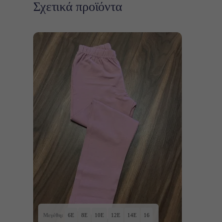
Σχετικά προϊόντα
Αυτό
Επιλογή
το
προϊόν
έχει
πολλαπλές
παραλλαγές.
Οι
επιλογές
Μεγέθη:
6Ε
8Ε
10E
12E
14E
16