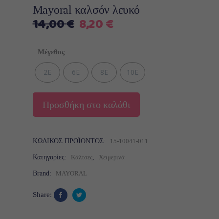
Mayoral καλσόν λευκό
Original
Η
14,00
€
8,20
€
price
τρέχουσα
was:
τιμή
Μέγεθος
14,00 €.
είναι:
8,20 €.
2Ε
6Ε
8Ε
10E
Προσθήκη στο καλάθι
ΚΩΔΙΚΌΣ ΠΡΟΪΌΝΤΟΣ:
15-10041-011
Κατηγορίες:
Κάλτσες
,
Χειμερινά
Brand:
MAYORAL
Share: