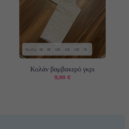
Επιλογή
το
προϊόν
έχει
πολλαπλές
παραλλαγές.
Οι
επιλογές
Μεγέθη:
6Ε
8Ε
10E
12E
14E
16
μπορούν
να
Κολάν βαμβακερό γκρι
επιλεγούν
9,90
€
στη
σελίδα
του
προϊόντος