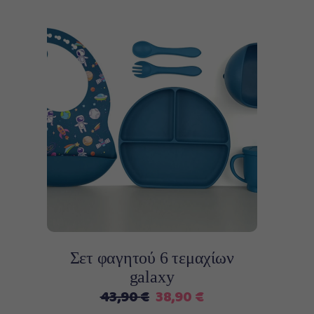
Διαβάστε περισσότερα
Σετ φαγητού 6 τεμαχίων
galaxy
Original
Η
43,90
€
38,90
€