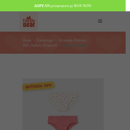
ΔΩΡΕΑΝ
μεταφορικά με BOX NOW
,
,
Home
>
Κατάστημα
>
Αξεσουάρ
Κάλτσες
,
Νέες Αφίξεις
Χειμερινά
>
Mayoral βρακάκια
ΕΚΠΤΩΣΗ -32%