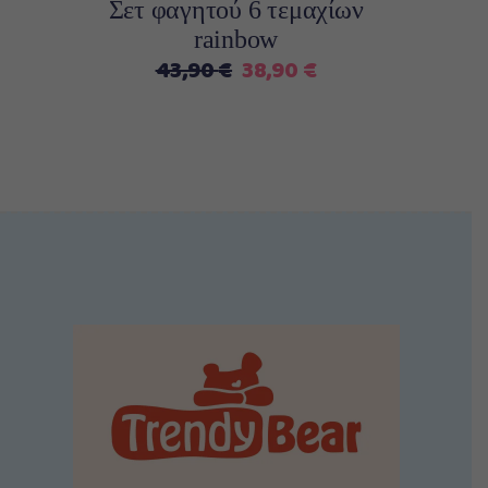
Σετ φαγητού 6 τεμαχίων
rainbow
Original
Η
43,90
€
38,90
€
price
τρέχουσα
was:
τιμή
43,90 €.
είναι:
38,90 €.