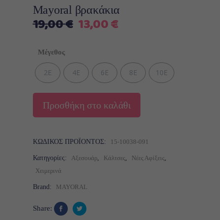
Mayoral βρακάκια
Original
Η
19,00
€
13,00
€
price
τρέχουσα
was:
τιμή
Μέγεθος
19,00 €.
είναι:
13,00 €.
2Ε
4Ε
6Ε
8Ε
10E
Προσθήκη στο καλάθι
ΚΩΔΙΚΌΣ ΠΡΟΪΌΝΤΟΣ:
15-10038-091
Κατηγορίες:
Αξεσουάρ
,
Κάλτσες
,
Νέες Αφίξεις
,
Χειμερινά
Brand:
MAYORAL
Share: