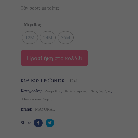
price
τρέχουσα
was:
τιμή
Τζιν σορτς με τσέπες
24,00 €.
είναι:
22,00 €.
Μέγεθος
12M
24M
36M
Προσθήκη στο καλάθι
ΚΩΔΙΚΌΣ ΠΡΟΪΌΝΤΟΣ:
1241
Κατηγορίες:
Αγόρι 0-2
,
Καλοκαιρινά
,
Νέες Αφίξεις
,
Παντελόνια-Σορτς
Brand:
MAYORAL
Share: