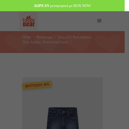
ΔΩΡΕΑΝ
μεταφορικά με BOX NOW
,
,
Home
>
Κατάστημα
>
Αγόρι 0-2
Καλοκαιρινά
,
Νέες Αφίξεις
Παντελόνια-Σορτς
>
Mayoral τζιν σορτς με τσέπες
ΕΚΠΤΩΣΗ -8%