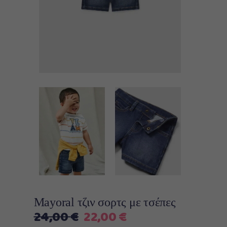
Mayoral τζιν σορτς με τσέπες
Original
Η
24,00
€
22,00
€