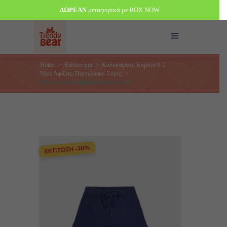
ΔΩΡΕΑΝ
μεταφορικά με BOX NOW
,
,
Home
>
Κατάστημα
>
Καλοκαιρινά
Κορίτσι 0-2
,
Νέες Αφίξεις
Παντελόνια- Σόρτς
>
Mayoral σορτς βαμβακερό navy μπλε
ΕΚΠΤΩΣΗ -30%