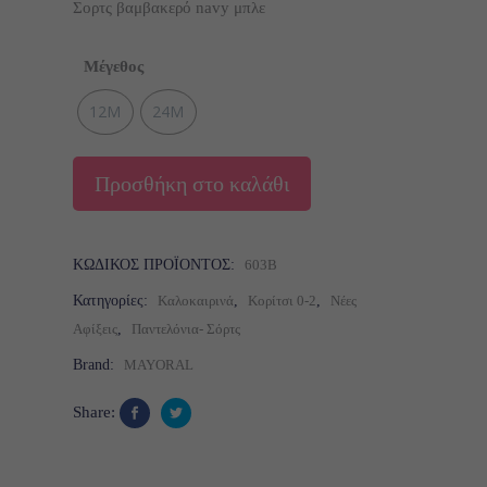
was:
τιμή
Σορτς βαμβακερό navy μπλε
10,00 €.
είναι:
7,00 €.
Μέγεθος
12M
24M
Προσθήκη στο καλάθι
ΚΩΔΙΚΌΣ ΠΡΟΪΌΝΤΟΣ:
603B
Κατηγορίες:
Καλοκαιρινά
,
Κορίτσι 0-2
,
Νέες
Αφίξεις
,
Παντελόνια- Σόρτς
Brand:
MAYORAL
Share: