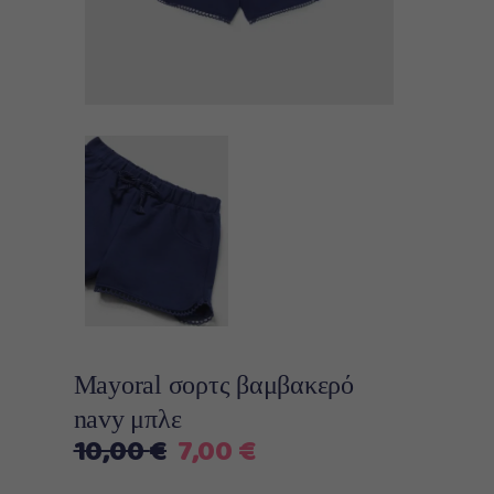
Mayoral σορτς βαμβακερό
navy μπλε
Original
Η
10,00
€
7,00
€
price
τρέχουσα