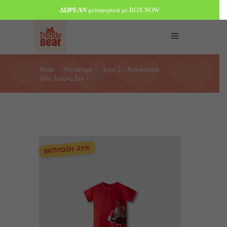
ΔΩΡΕΑΝ
μεταφορικά με BOX NOW
,
,
Home
>
Κατάστημα
>
Αγόρι 2+
Καλοκαιρινά
,
Νέες Αφίξεις
Σετ
>
Σετ
ΕΚΠΤΩΣΗ -21%