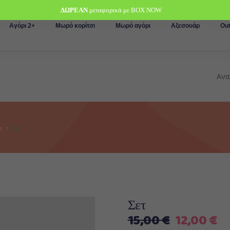
ΔΩΡΕΑΝ
μεταφορικά με BOX NOW
Αγόρι 2+
Μωρό κορίτσι
Μωρό αγόρι
Αξεσουάρ
Out
τ
>
Σετ
Σετ