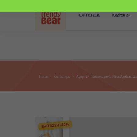
ΕΚΠΤΩΣΕΙΣ
Κορίτσι 2+
,
,
,
Home
>
Κατάστημα
>
Αγόρι 2+
Καλοκαιρινά
Νέες Αφίξεις
Σε