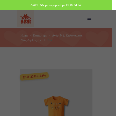
ΔΩΡΕΑΝ
μεταφορικά με BOX NOW
,
,
Home
>
Κατάστημα
>
Αγόρι 0-2
Καλοκαιρινά
,
Νέες Αφίξεις
Σετ
>
Σετ
ΕΚΠΤΩΣΗ -24%