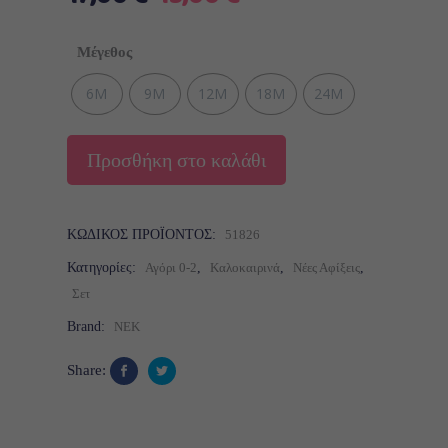
price
τρέχουσα
was:
τιμή
Μέγεθος
17,00 €.
είναι:
13,00 €.
6M
9M
12M
18M
24M
Προσθήκη στο καλάθι
ΚΩΔΙΚΌΣ ΠΡΟΪΌΝΤΟΣ:
51826
Κατηγορίες:
Αγόρι 0-2
,
Καλοκαιρινά
,
Νέες Αφίξεις
,
Σετ
Brand:
NEK
Share: