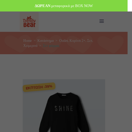
ΔΩΡΕΑΝ
μεταφορικά με BOX NOW
,
,
,
Home
>
Κατάστημα
>
Outlet
Κορίτσι 2+
Σετ
Χειμερινά
>
Σετ φόρμας
ΕΚΠΤΩΣΗ -39%