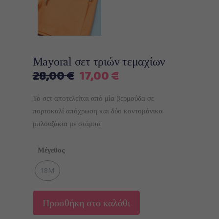
Mayoral σετ τριών τεμαχίων
Original
Η
28,00
€
17,00
€
price
τρέχουσα
was:
τιμή
Το σετ αποτελείται από μία βερμούδα σε
28,00 €.
είναι:
πορτοκαλί απόχρωση και δύο κοντομάνικα
17,00 €.
μπλουζάκια με στάμπα
Μέγεθος
18M
Προσθήκη στο καλάθι