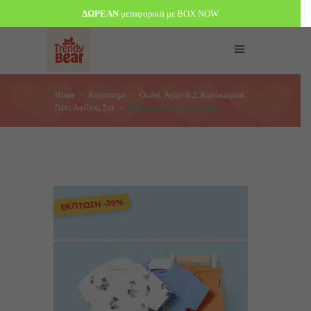
ΔΩΡΕΑΝ
μεταφορικά με BOX NOW
,
,
,
Home
>
Κατάστημα
>
Outlet
Αγόρι 0-2
Καλοκαιρινά
,
Νέες Αφίξεις
Σετ
>
Mayoral σετ τριών τεμαχίων
ΕΚΠΤΩΣΗ -39%