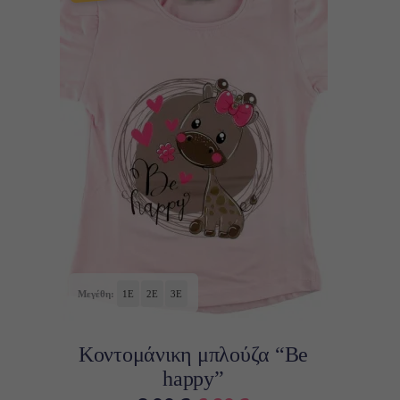
7,00 €.
Αυτό
Επιλογή
το
προϊόν
έχει
πολλαπλές
παραλλαγές.
Οι
επιλογές
Μεγέθη:
1Ε
2Ε
3Ε
μπορούν
να
Κοντομάνικη μπλούζα “Be
επιλεγούν
happy”
στη