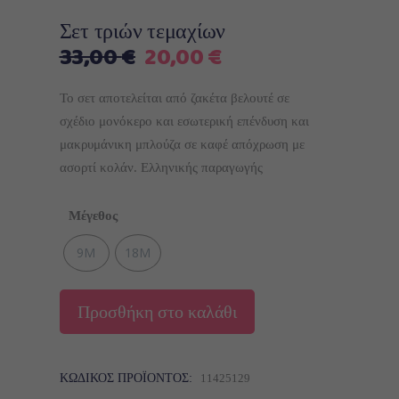
Σετ τριών τεμαχίων
Original
Η
33,00
€
20,00
€
price
τρέχουσα
was:
τιμή
Το σετ αποτελείται από ζακέτα βελουτέ σε
33,00 €.
είναι:
σχέδιο μονόκερο και εσωτερική επένδυση και
20,00 €.
μακρυμάνικη μπλούζα σε καφέ απόχρωση με
ασορτί κολάν. Ελληνικής παραγωγής
Μέγεθος
9M
18M
Προσθήκη στο καλάθι
ΚΩΔΙΚΌΣ ΠΡΟΪΌΝΤΟΣ:
11425129