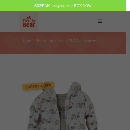
ΔΩΡΕΑΝ
μεταφορικά με BOX NOW
,
,
Home
>
Κατάστημα
>
Κορίτσι 0-2
Σετ
Χειμερινά
>
Σετ τριών τεμαχίων
ΕΚΠΤΩΣΗ -39%