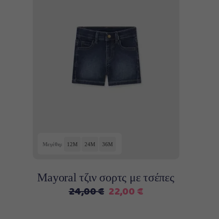
Αυτό
Επιλογή
το
προϊόν
έχει
πολλαπλές
παραλλαγές.
Οι
επιλογές
Μεγέθη:
12M
24M
36M
μπορούν
να
Mayoral τζιν σορτς με τσέπες
επιλεγούν
Original
Η
24,00
€
22,00
€
στη
price
τρέχουσα
σελίδα
was:
τιμή