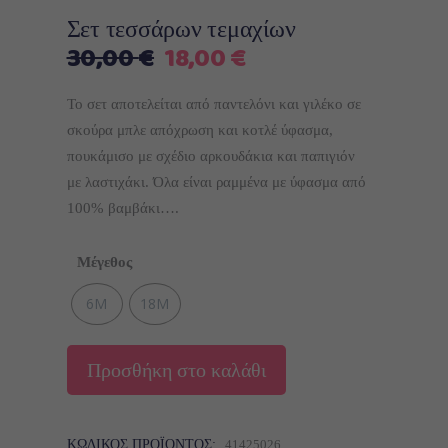
Σετ τεσσάρων τεμαχίων
Original
Η
30,00
€
18,00
€
price
τρέχουσα
was:
τιμή
Το σετ αποτελείται από παντελόνι και γιλέκο σε
30,00 €.
είναι:
σκούρα μπλε απόχρωση και κοτλέ ύφασμα,
18,00 €.
πουκάμισο με σχέδιο αρκουδάκια και παπιγιόν
με λαστιχάκι. Όλα είναι ραμμένα με ύφασμα από
100% βαμβάκι….
Μέγεθος
6M
18M
Προσθήκη στο καλάθι
ΚΩΔΙΚΌΣ ΠΡΟΪΌΝΤΟΣ:
41425026