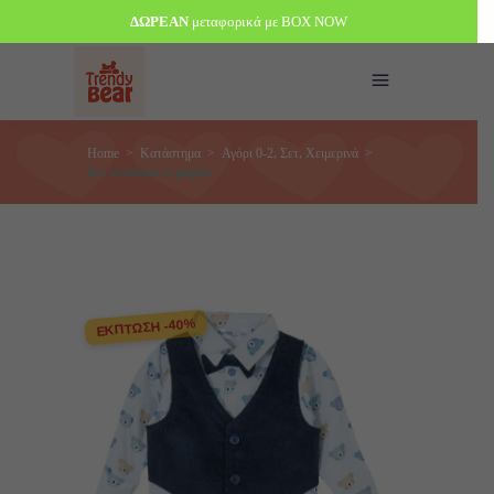
ΔΩΡΕΑΝ
μεταφορικά με BOX NOW
,
,
Home
>
Κατάστημα
>
Αγόρι 0-2
Σετ
Χειμερινά
>
Σετ τεσσάρων τεμαχίων
ΕΚΠΤΩΣΗ -40%