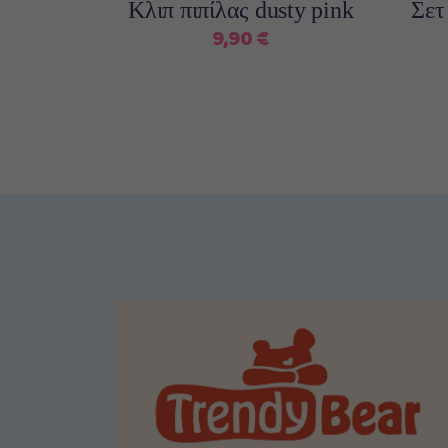
Κλιπ πιπίλας dusty pink
Σετ
9,90
€