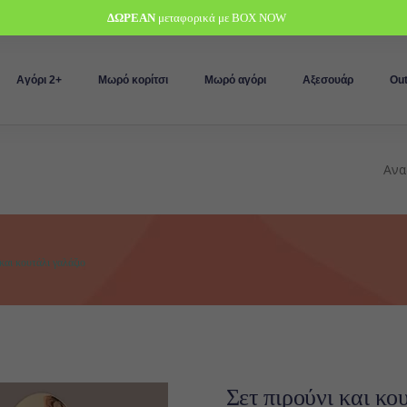
ΔΩΡΕΑΝ
μεταφορικά με BOX NOW
Αγόρι 2+
Μωρό κορίτσι
Μωρό αγόρι
Αξεσουάρ
Out
και κουτάλι γαλάζιο
Σετ πιρούνι και κο