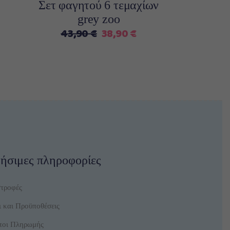
Σετ φαγητού 6 τεμαχίων
grey zoo
Original
Η
43,90
€
38,90
€
price
τρέχουσα
was:
τιμή
43,90 €.
είναι:
38,90 €.
ήσιμες πληροφορίες
στροφές
 και Προϋποθέσεις
ποι Πληρωμής