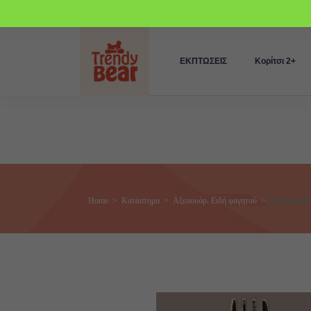
ΕΚΠΤΩΣΕΙΣ
Κορίτσι 2+
,
Home
>
Κατάστημα
>
Αξεσουάρ
Ειδή φαγητού
>
Σετ πιρούνι 