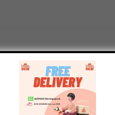
ετ πιρούνι και κουτάλι γαλάζιο”
τε μια κριτική.