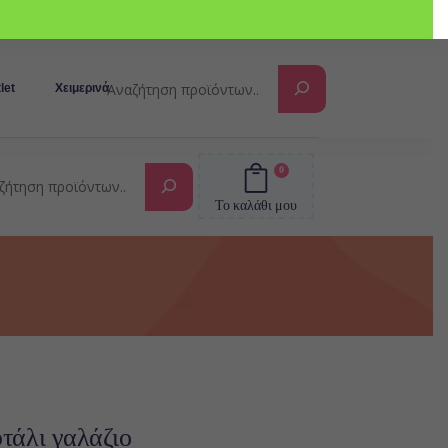
Αναζήτηση
let
Χειμερινά
0
Αναζήτηση
Το καλάθι μου
υτάλι γαλάζιο