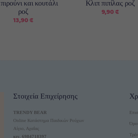
 πιρούνι και κουτάλι
Κλιπ πιπίλας ροζ
9,90
€
ροζ
13,90
€
Στοιχεία Επιχείρησης
Χρ
TRENDY BEAR
Επι
Online Κατάστημα Παιδικών Ρούχων
Όροι
Αίγιο, Αχαΐας
Τρό
κιν.
6984718397