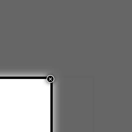
×
τικό σχέδιο.