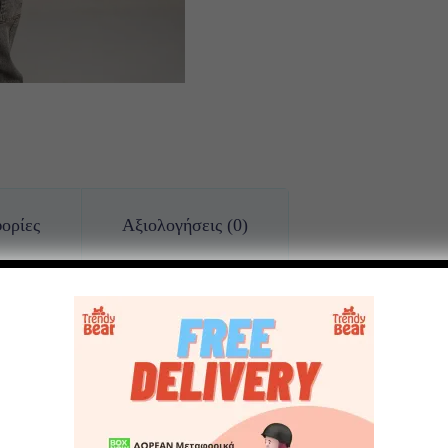
ορίες
Αξιολογήσεις (0)
, λευκή μακρυμάνικη μπλούζα με στάμπα και ζακέτα χνουδωτή με στρατιω