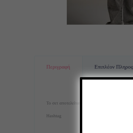
Περιγραφή
Επιπλέον Πληροφ
Το σετ αποτελείται από τζιν σε γκρι απόχρωση
Hashtag