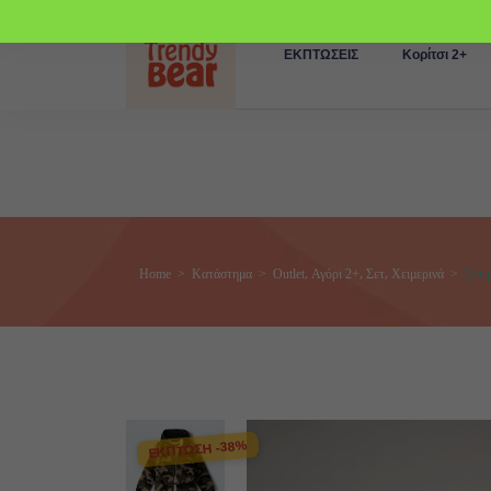
ΕΚΠΤΩΣΕΙΣ
Κορίτσι 2+
,
,
,
Home
>
Κατάστημα
>
Outlet
Αγόρι 2+
Σετ
Χειμερινά
>
Σετ 