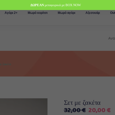
ΔΩΡΕΑΝ
μεταφορικά με BOX NOW
Αγόρι 2+
Μωρό κορίτσι
Μωρό αγόρι
Αξεσουάρ
Out
με ζακέτα
Σετ με ζακέτα