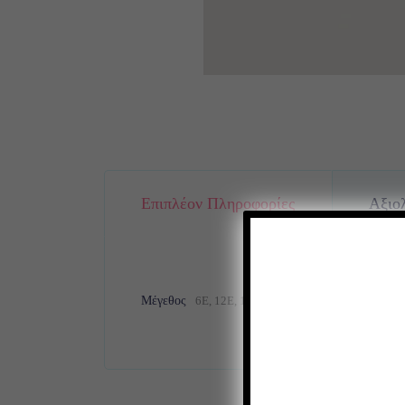
Επιπλέον Πληροφορίες
Αξιολ
Μέγεθος
6Ε, 12E, 14E