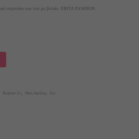
ρέχουσα
ιμή
κερό σορτσάκι και τοπ με βολάν. EBITA FASHION
ναι:
0,00 €.
5
,
Κορίτσι 2+
,
Νέες Αφίξεις
,
Σετ