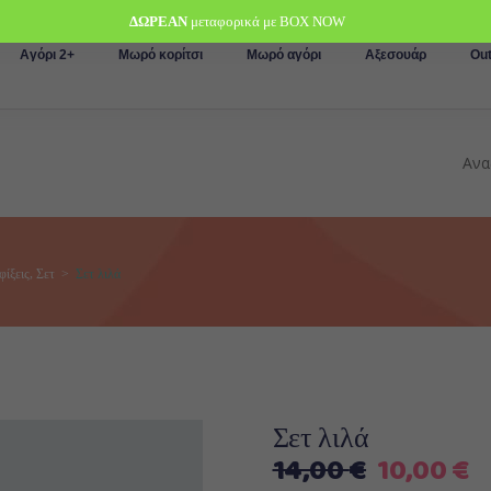
ΔΩΡΕΑΝ
μεταφορικά με BOX NOW
Αγόρι 2+
Μωρό κορίτσι
Μωρό αγόρι
Αξεσουάρ
Out
,
φίξεις
Σετ
>
Σετ λιλά
Σετ λιλά