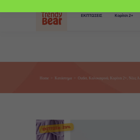
ΕΚΠΤΩΣΕΙΣ
Κορίτσι 2+
,
,
,
Home
>
Κατάστημα
>
Outlet
Καλοκαιρινά
Κορίτσι 2+
Νέες Α