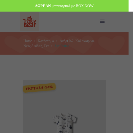
ΔΩΡΕΑΝ
μεταφορικά με BOX NOW
,
,
Home
>
Κατάστημα
>
Αγόρι 0-2
Καλοκαιρινά
,
Νέες Αφίξεις
Σετ
>
Σετ βυθός
ΕΚΠΤΩΣΗ -24%