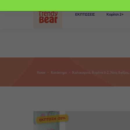
ΕΚΠΤΩΣΕΙΣ
Κορίτσι 2+
,
,
Home
>
Κατάστημα
>
Καλοκαιρινά
Κορίτσι 0-2
Νέες Αφίξεις