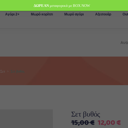
ΔΩΡΕΑΝ
μεταφορικά με BOX NOW
Αγόρι 2+
Μωρό κορίτσι
Μωρό αγόρι
Αξεσουάρ
Out
,
Σετ
>
Σετ βυθός
Σετ βυθός