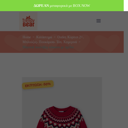
ΔΩΡΕΑΝ
μεταφορικά με BOX NOW
,
,
Home
>
Κατάστημα
>
Outlet
Κορίτσι 2+
,
Μπλούζες- Πουκάμισα- Τόπ
Χειμερινά
>
Mayoral πουλόβερ κόκκινο με σχέδιο
ΕΚΠΤΩΣΗ -50%