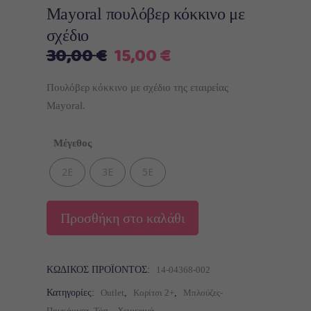
Mayoral πουλόβερ κόκκινο με
σχέδιο
Original
Η
30,00
€
15,00
€
price
τρέχουσα
was:
τιμή
Πουλόβερ κόκκινο με σχέδιο της εταιρείας
30,00 €.
είναι:
Mayoral.
15,00 €.
Μέγεθος
2Ε
3Ε
5Ε
Προσθήκη στο καλάθι
ΚΩΔΙΚΌΣ ΠΡΟΪΌΝΤΟΣ:
14-04368-002
Κατηγορίες:
Outlet
,
Κορίτσι 2+
,
Μπλούζες-
Πουκάμισα- Τόπ
,
Χειμερινά