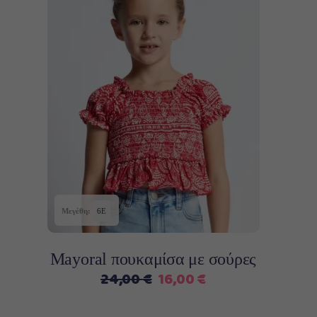
Αυτό
Επιλογή
το
προϊόν
έχει
πολλαπλές
παραλλαγές.
Οι
επιλογές
Μεγέθη:
6Ε
μπορούν
να
Mayoral πουκαμίσα με σούρες
επιλεγούν
Original
Η
24,00
€
16,00
€
στη
price
τρέχουσα
σελίδα
was:
τιμή