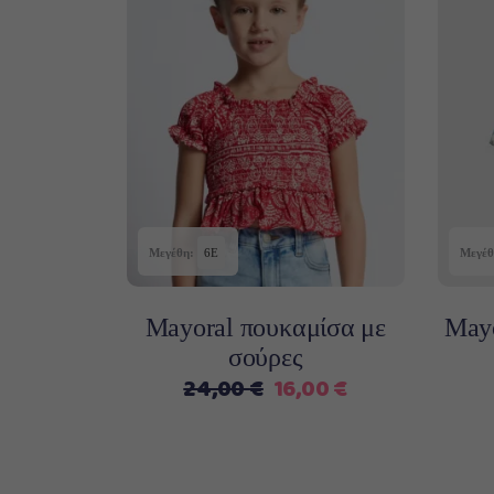
Αυτό
Επιλογή
το
προϊόν
έχει
πολλαπλές
παραλλαγές.
Μεγέθη:
6Ε
Μεγέθ
Οι
επιλογές
μπορούν
Mayoral πουκαμίσα με
Mayo
να
σούρες
επιλεγούν
Original
Η
24,00
€
16,00
€
στη
price
τρέχουσα
σελίδα
was:
τιμή
του