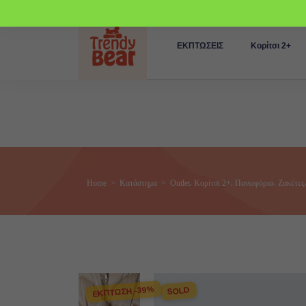
ΕΚΠΤΩΣΕΙΣ
Κορίτσι 2+
,
,
Home
>
Κατάστημα
>
Outlet
Κορίτσι 2+
Πανωφόρια- Ζακέτες