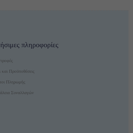
ναι:
ντος
,00 €.
ήσιμες πληροφορίες
στροφές
 και Προϋποθέσεις
ποι Πληρωμής
άλεια Συναλλαγών