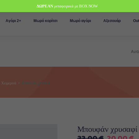
ΔΩΡΕΑΝ
μεταφορικά με BOX NOW
Αγόρι 2+
Μωρό κορίτσι
Μωρό αγόρι
Αξεσουάρ
Out
,
Χειμερινά
>
Μπουφάν χρυσαφί
Μπουφάν χρυσαφί