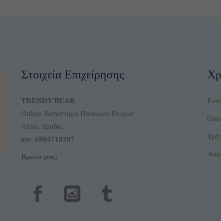
32,00 €.
είναι:
25,00 €.
εί
προϊόντος
προϊό
15,90 €.
15
Στοιχεία Επιχείρησης
Χρ
TRENDY BEAR
Επι
Online Κατάστημα Παιδικών Ρούχων
Όροι
Αίγιο, Αχαΐας
Τρό
κιν.
6984718397
Ασφ
Βρείτε μας: