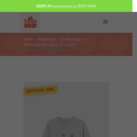
ΔΩΡΕΑΝ
μεταφορικά με BOX NOW
,
,
Home
>
Κατάστημα
>
Outlet
Αγόρι 0-2
,
Μπλούζες- Πουκάμισα
Χειμερινά
>
Mayoral μπλούζα μακρυμάνικη
ΕΚΠΤΩΣΗ -29%