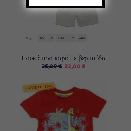
προϊόν
έχει
πολλαπλές
παραλλαγές.
Οι
επιλογές
Μεγέθη:
6M
9M
12M
18M
24M
μπορούν
να
Πουκάμισο καρό με βερμούδα
επιλεγούν
Original
Η
25,00
€
22,00
€
στη
price
τρέχουσα
σελίδα
was:
τιμή
του
ΕΚΠΤΩΣΗ -30%
25,00 €.
είναι:
προϊόντος
22,00 €.
Αυτό
Επιλογή
το