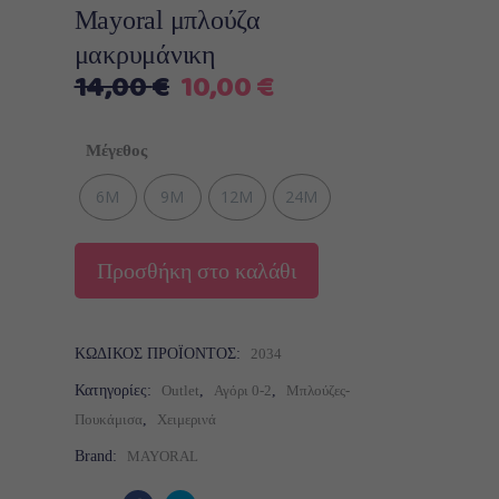
Mayoral μπλούζα
μακρυμάνικη
Original
Η
14,00
€
10,00
€
price
τρέχουσα
was:
τιμή
Μέγεθος
14,00 €.
είναι:
10,00 €.
6M
9M
12M
24M
Προσθήκη στο καλάθι
ΚΩΔΙΚΌΣ ΠΡΟΪΌΝΤΟΣ:
2034
Κατηγορίες:
Outlet
,
Αγόρι 0-2
,
Μπλούζες-
Πουκάμισα
,
Χειμερινά
Brand:
MAYORAL