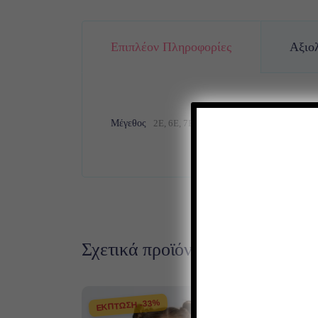
Επιπλέον Πληροφορίες
Αξιολ
Μέγεθος
2Ε, 6Ε, 7Ε, 8Ε
Σχετικά προϊόντα