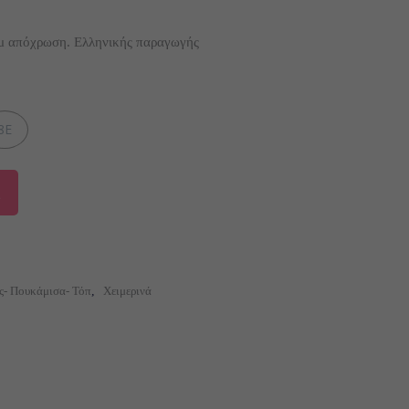
μ απόχρωση. Ελληνικής παραγωγής
8Ε
ς- Πουκάμισα- Τόπ
,
Χειμερινά