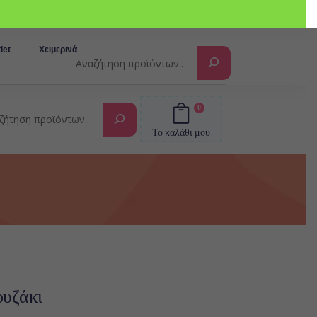
Αναζήτηση
let
Χειμερινά
0
Αναζήτηση
Το καλάθι μου
υζάκι