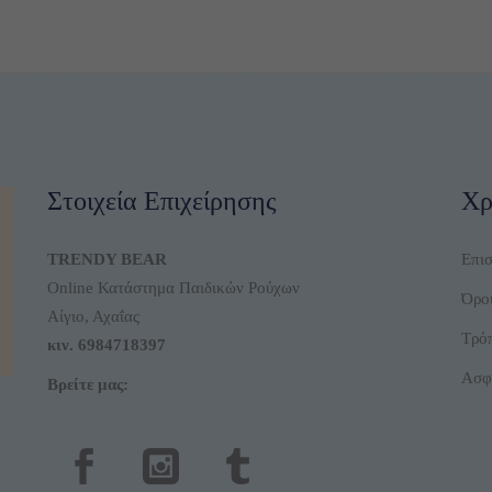
was:
τι
του
του
22,00 €.
εί
προϊόντος
προϊό
1
Στοιχεία Επιχείρησης
Χρ
TRENDY BEAR
Επι
Online Κατάστημα Παιδικών Ρούχων
Όροι
Αίγιο, Αχαΐας
Τρό
κιν.
6984718397
Ασφ
Βρείτε μας: