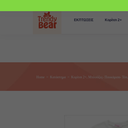
ΕΚΠΤΩΣΕΙΣ
Κορίτσι 2+
,
Home
>
Κατάστημα
>
Κορίτσι 2+
Μπλούζες- Πουκάμισα- Τόπ