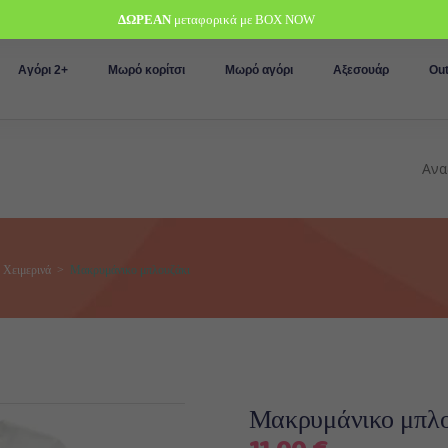
ΔΩΡΕΑΝ
μεταφορικά με BOX NOW
Αγόρι 2+
Μωρό κορίτσι
Μωρό αγόρι
Αξεσουάρ
Out
,
Χειμερινά
>
Μακρυμάνικο μπλουζάκι
Μακρυμάνικο μπλο