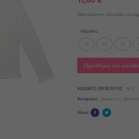
11,00
€
Μακρυμάνικο μπλουζάκι σε κρε
Μέγεθος
2Ε
6Ε
7Ε
Προσθήκη στο καλάθι
ΚΩΔΙΚΌΣ ΠΡΟΪΌΝΤΟΣ:
Μ/Δ
Κατηγορίες:
Κορίτσι 2+
,
Μπλούζε
Share: