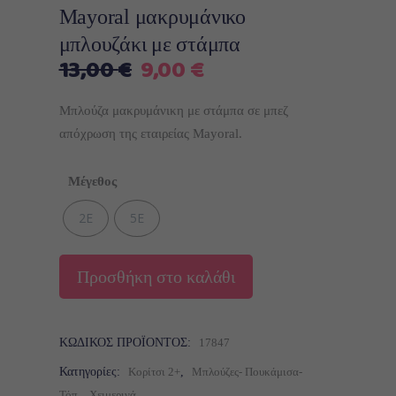
Mayoral μακρυμάνικο
μπλουζάκι με στάμπα
Original
Η
13,00
€
9,00
€
price
τρέχουσα
was:
τιμή
Μπλούζα μακρυμάνικη με στάμπα σε μπεζ
13,00 €.
είναι:
απόχρωση της εταιρείας Mayoral.
9,00 €.
Μέγεθος
2Ε
5Ε
Προσθήκη στο καλάθι
ΚΩΔΙΚΌΣ ΠΡΟΪΌΝΤΟΣ:
17847
Κατηγορίες:
Κορίτσι 2+
,
Μπλούζες- Πουκάμισα-
Τόπ
,
Χειμερινά