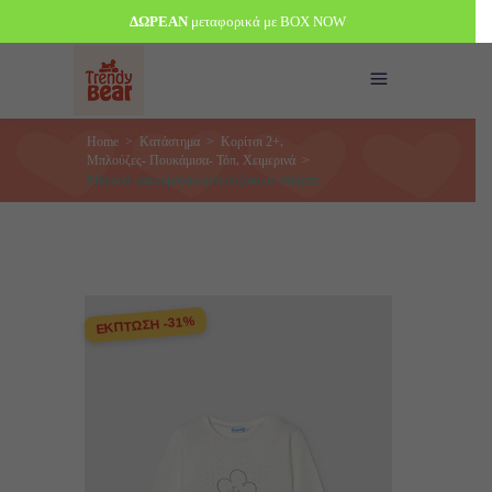
ΔΩΡΕΑΝ
μεταφορικά με BOX NOW
,
Home
>
Κατάστημα
>
Κορίτσι 2+
,
Μπλούζες- Πουκάμισα- Τόπ
Χειμερινά
>
Mayoral μακρυμάνικο μπλουζάκι με στάμπα
ΕΚΠΤΩΣΗ -31%