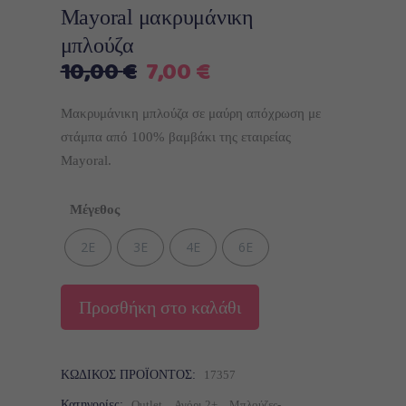
Mayoral μακρυμάνικη
μπλούζα
Original
Η
10,00
€
7,00
€
price
τρέχουσα
was:
τιμή
Μακρυμάνικη μπλούζα σε μαύρη απόχρωση με
10,00 €.
είναι:
στάμπα από 100% βαμβάκι της εταιρείας
7,00 €.
Mayoral.
Μέγεθος
2Ε
3Ε
4Ε
6Ε
Προσθήκη στο καλάθι
ΚΩΔΙΚΌΣ ΠΡΟΪΌΝΤΟΣ:
17357
Κατηγορίες:
Outlet
,
Αγόρι 2+
,
Μπλούζες-