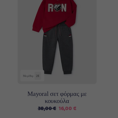
Αυτό
Επιλογή
το
προϊόν
έχει
πολλαπλές
παραλλαγές.
Οι
επιλογές
Μεγέθη:
2Ε
μπορούν
να
Mayoral σετ φόρμας με
επιλεγούν
κουκούλα
στη
Original
Η
38,00
€
16,00
€
σελίδα
price
τρέχουσα
του