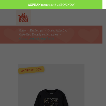
ΔΩΡΕΑΝ
μεταφορικά με BOX NOW
,
,
Home
>
Κατάστημα
>
Outlet
Αγόρι 2+
,
Μπλούζες- Πουκάμισα
Χειμερινά
>
Mayoral μακρυμάνικη μπλούζα
ΕΚΠΤΩΣΗ -30%