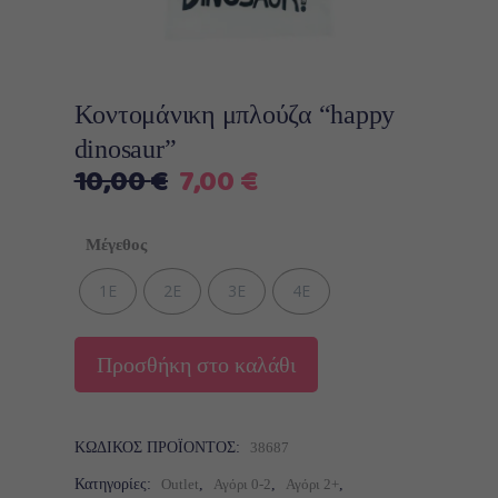
Κοντομάνικη μπλούζα “happy
dinosaur”
Original
Η
10,00
€
7,00
€
price
τρέχουσα
was:
τιμή
Μέγεθος
10,00 €.
είναι:
7,00 €.
1Ε
2Ε
3Ε
4Ε
Προσθήκη στο καλάθι
ΚΩΔΙΚΌΣ ΠΡΟΪΌΝΤΟΣ:
38687
Κατηγορίες:
Outlet
,
Αγόρι 0-2
,
Αγόρι 2+
,