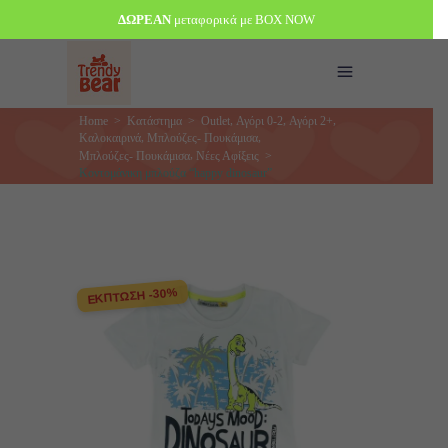
ΔΩΡΕΑΝ
μεταφορικά με BOX NOW
,
,
,
Home
>
Κατάστημα
>
Outlet
Αγόρι 0-2
Αγόρι 2+
,
,
Καλοκαιρινά
Μπλούζες- Πουκάμισα
,
Μπλούζες- Πουκάμισα
Νέες Αφίξεις
>
Κοντομάνικη μπλούζα “happy dinosaur”
ΕΚΠΤΩΣΗ -30%