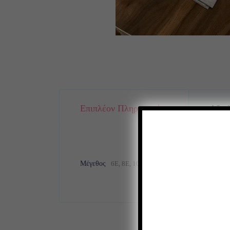
Επιπλέον Πληροφορίες
Αξιολ
Μέγεθος
6Ε, 8Ε, 10E, 12E, 14E, 16