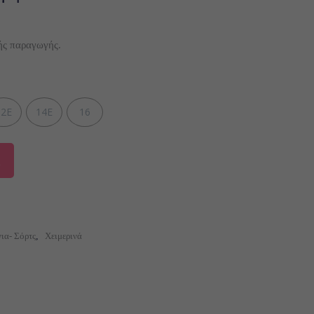
ής παραγωγής.
12E
14E
16
ια- Σόρτς
,
Χειμερινά