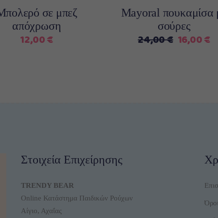
μπορούν
μπορο
Μπολερό σε μπεζ
Mayoral πουκαμίσα 
να
να
απόχρωση
σούρες
επιλεγούν
επιλε
Original
Η
12,00
€
24,00
€
16,00
€
στη
στη
price
τ
σελίδα
σελίδ
was:
τ
του
του
24,00 €.
εί
προϊόντος
προϊό
1
Στοιχεία Επιχείρησης
Χρ
TRENDY BEAR
Επι
Online Κατάστημα Παιδικών Ρούχων
Όροι
Αίγιο, Αχαΐας