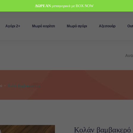
ΔΩΡΕΑΝ
μεταφορικά με BOX NOW
Αγόρι 2+
Μωρό κορίτσι
Μωρό αγόρι
Αξεσουάρ
Out
νά
>
Κολάν βαμβακερό γκρι
Κολάν βαμβακερό 