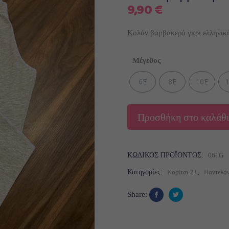
9,90
€
Κολάν βαμβακερό γκρι ελληνικ
Μέγεθος
6Ε
8Ε
10E
Προσθήκη στο καλάθι
ΚΩΔΙΚΌΣ ΠΡΟΪΌΝΤΟΣ:
061G
Κατηγορίες:
Κορίτσι 2+
,
Παντελόν
Share: