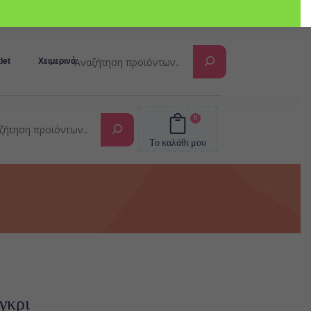
Αναζήτηση
let
Χειμερινά
0
Αναζήτηση
Το καλάθι μου
γκρι