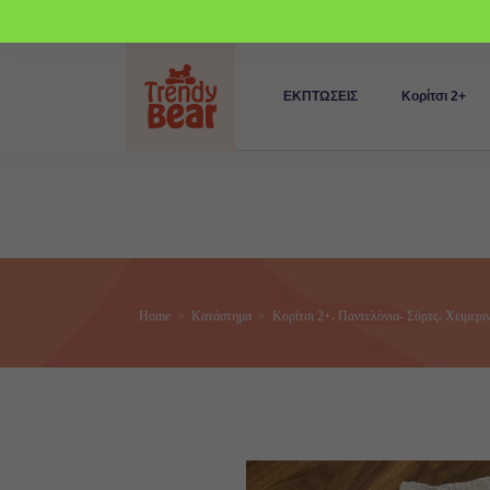
ΕΚΠΤΩΣΕΙΣ
Κορίτσι 2+
,
,
Home
>
Κατάστημα
>
Κορίτσι 2+
Παντελόνια- Σόρτς
Χειμερι