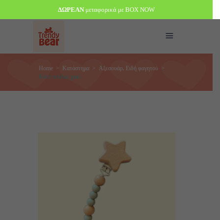
ΔΩΡΕΑΝ
μεταφορικά με BOX NOW
,
Home
>
Κατάστημα
>
Αξεσουάρ
Ειδή φαγητού
>
Κλιπ πιπίλας χακί