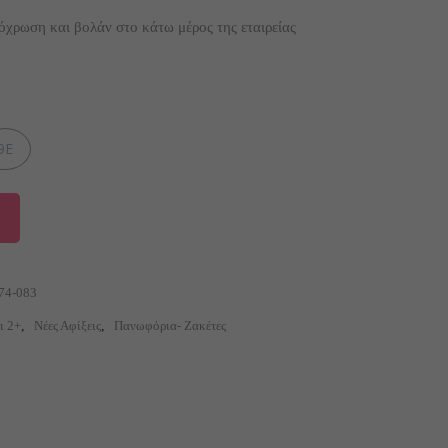
ρέχουσα
ιμή
όχρωση και βολάν στο κάτω μέρος της εταιρείας
ναι:
6,00 €.
9Ε
74-083
ι 2+
,
Νέες Αφίξεις
,
Πανωφόρια- Ζακέτες