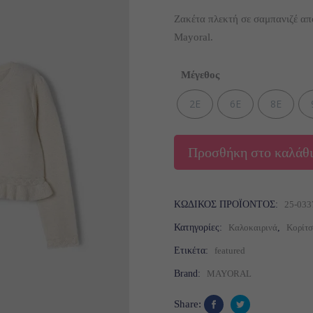
Original
Η
25,00
€
16,00
€
price
τ
was:
τ
Ζακέτα πλεκτή σε σαμπανιζέ απ
25,00 €.
εί
Mayoral.
1
Μέγεθος
2Ε
6Ε
8Ε
Προσθήκη στο καλάθι
ΚΩΔΙΚΌΣ ΠΡΟΪΌΝΤΟΣ:
25-033
Κατηγορίες:
Καλοκαιρινά
,
Κορίτσ
Ετικέτα:
featured
Brand:
MAYORAL