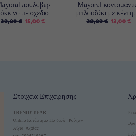
επιλογές
επιλο
μπορούν
μπορο
ayoral πουλόβερ
Mayoral κοντομάνι
να
να
κόκκινο με σχέδιο
μπλουζάκι με κέντη
επιλεγούν
επιλε
Original
Η
Original
Η
30,00
€
15,00
€
20,00
€
13,00
€
στη
στη
price
τρέχουσα
price
τ
σελίδα
σελίδ
was:
τιμή
was:
τι
του
του
30,00 €.
είναι:
20,00 €.
εί
προϊόντος
προϊό
15,00 €.
1
Στοιχεία Επιχείρησης
Χρ
TRENDY BEAR
Επι
Online Κατάστημα Παιδικών Ρούχων
Όροι