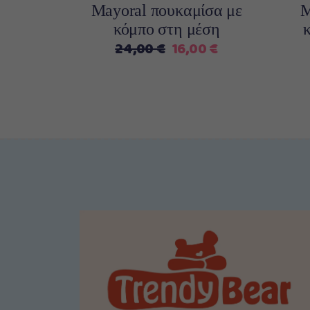
επιλογές
μπορούν
Mayoral πουκαμίσα με
M
να
κόμπο στη μέση
επιλεγούν
Original
Η
24,00
€
16,00
€
στη
price
τρέχουσα
σελίδα
was:
τιμή
του
24,00 €.
είναι:
προϊόντος
16,00 €.