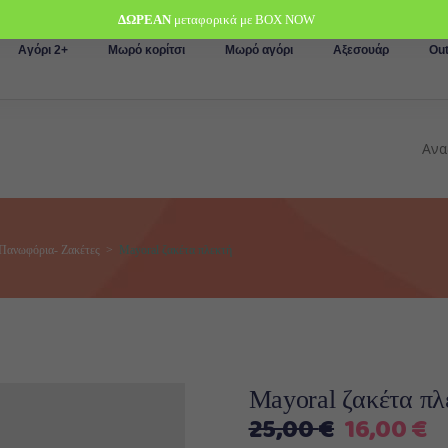
ΔΩΡΕΑΝ
μεταφορικά με BOX NOW
Αγόρι 2+
Μωρό κορίτσι
Μωρό αγόρι
Αξεσουάρ
Out
Πανωφόρια- Ζακέτες
>
Mayoral ζακέτα πλεκτή
Mayoral ζακέτα πλ