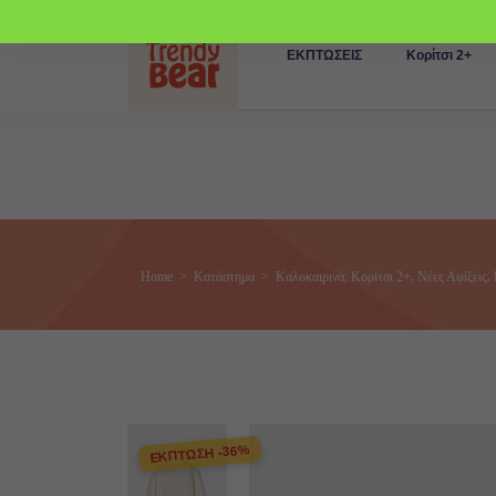
ΕΚΠΤΩΣΕΙΣ
Κορίτσι 2+
,
,
,
Home
>
Κατάστημα
>
Καλοκαιρινά
Κορίτσι 2+
Νέες Αφίξεις