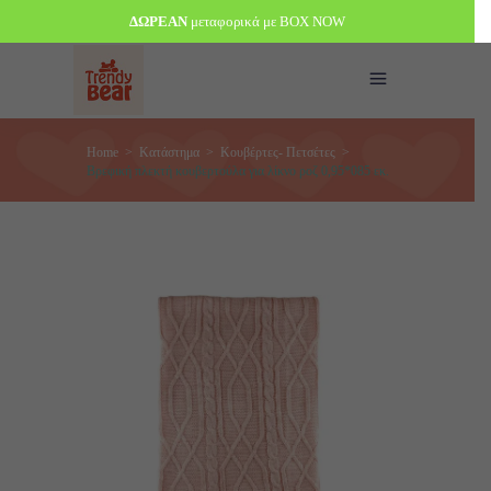
ΔΩΡΕΑΝ
μεταφορικά με BOX NOW
Home
>
Κατάστημα
>
Κουβέρτες- Πετσέτες
>
Βρεφική πλεκτή κουβερτούλα για λίκνο ροζ 0,95*085 εκ.