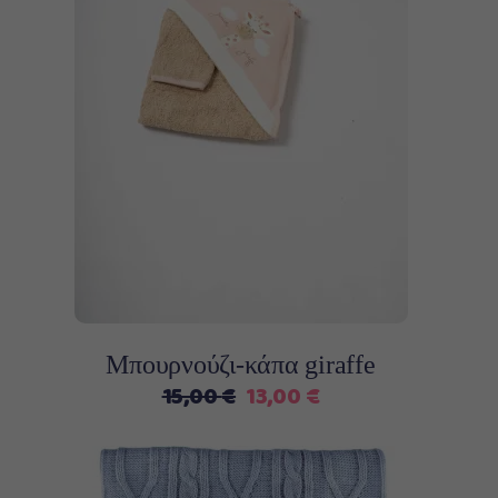
Προσθήκη στο καλάθι
Μπουρνούζι-κάπα giraffe
Original
Η
15,00
€
13,00
€
price
τρέχουσα
was:
τιμή
15,00 €.
είναι: