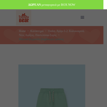
ΔΩΡΕΑΝ
μεταφορικά με BOX NOW
,
,
,
Home
>
Κατάστημα
>
Outlet
Αγόρι 0-2
Καλοκαιρινά
,
Νέες Αφίξεις
Παντελόνια-Σορτς
>
Mayoral βερμούδα βαμβακερή πράσινη