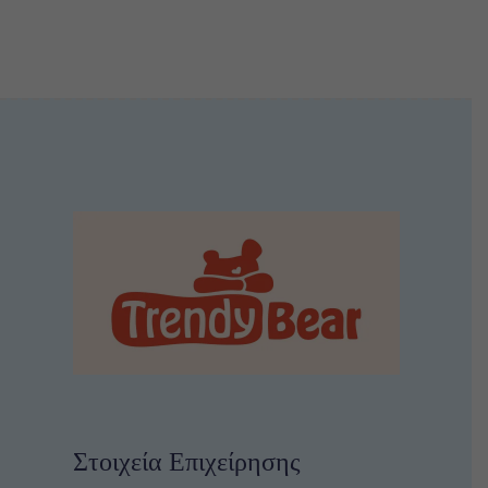
2Ε
(62)
3Ε
(35)
4Ε
(39)
5Ε
(34)
6Ε
(45)
7Ε
(19)
8Ε
(43)
10E
(32)
12E
(24)
14E
(18)
Στοιχεία Επιχείρησης