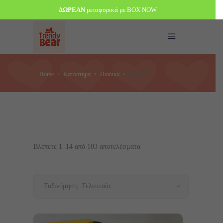
ΔΩΡΕΑΝ
μεταφορικά με BOX NOW
Home
>
Κατάστημα
>
Παιδικά
>
Αγόρι 2+
Sorted
Βλέπετε 1–14 από 103 αποτελέσματα
by
Ταξινόμηση: Τελευταία
latest