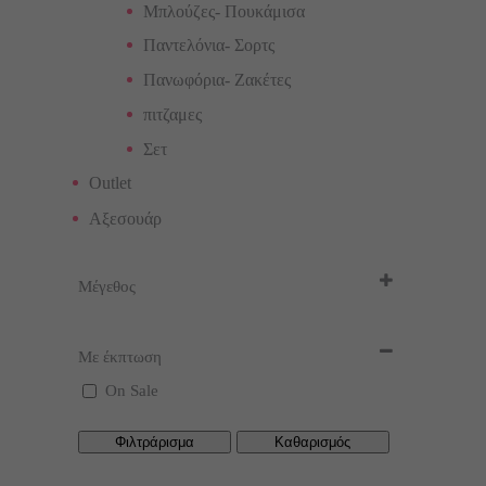
Μπλούζες- Πουκάμισα
Παντελόνια- Σορτς
Πανωφόρια- Ζακέτες
πιτζαμες
Σετ
Outlet
Αξεσουάρ
Μέγεθος
9M
(1)
Με έκπτωση
12M
(1)
On Sale
24M
(1)
36M
(2)
Φιλτράρισμα
Καθαρισμός
1Ε
(2)